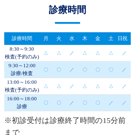
診療時間
診療時間
月
火
水
木
金
土
日祝
8:30～9:30
△
△
／
△
△
△
／
検査(予約のみ)
9:30～12:00
〇
〇
／
〇
〇
〇
／
診療/検査
13:00～16:00
△
△
／
△
△
△
／
検査(予約のみ)
16:00～18:00
〇
〇
／
〇
〇
／
／
診療
※初診受付は診療終了時間の15分前
まで