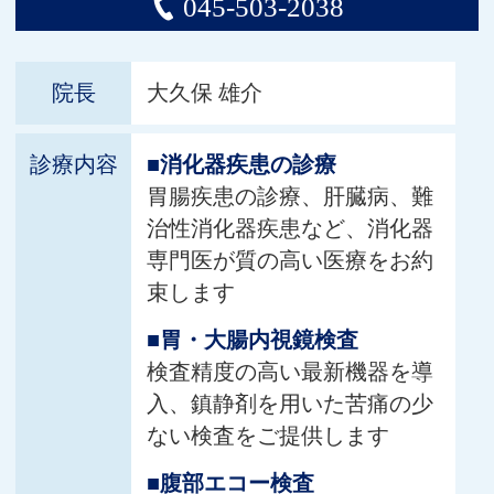
045-503-2038
院長
大久保 雄介
診療内容
■消化器疾患の診療
胃腸疾患の診療、肝臓病、難
治性消化器疾患など、消化器
専門医が質の高い医療をお約
束します
■胃・大腸内視鏡検査
検査精度の高い最新機器を導
入、鎮静剤を用いた苦痛の少
ない検査をご提供します
■腹部エコー検査