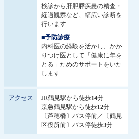
検診から肝胆膵疾患の精査・
経過観察など、幅広い診断を
行います
■予防診療
内科医の経験を活かし、かか
りつけ医として「健康に年を
とる」ためのサポートをいた
します
アクセス
JR鶴見駅から徒歩
14
分
京急鶴見駅から徒歩
12
分
〔芦穂橋〕バス停前／〔鶴見
区役所前〕バス停徒歩
3
分