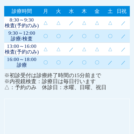
診療時間
月
火
水
木
金
土
日祝
8:30～9:30
△
△
／
△
△
△
／
検査(予約のみ)
9:30～12:00
〇
〇
／
〇
〇
〇
／
診療/検査
13:00～16:00
△
△
／
△
△
△
／
検査(予約のみ)
16:00～18:00
〇
〇
／
〇
〇
／
／
診療
※初診受付は診療終了時間の15分前まで
※内視鏡検査：診療日は毎日行います
△：予約のみ 休診日：水曜、日曜、祝日